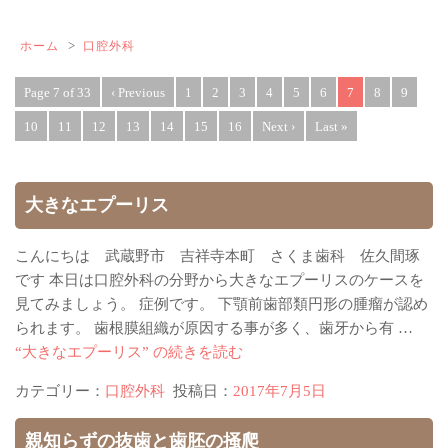
>
ホーム
口腔外科
Page 7 of 33
‹ Previous
1
2
3
4
5
6
7
8
9
10
11
12
13
14
15
16
Next ›
Last »
大きなエプーリス
こんにちは 武蔵野市 吉祥寺本町 さくま歯科 佐久間琢
です 本日は口腔外科の分野から大きなエプーリスのケースを
見てみましょう。 症例です。 下顎前歯部類円形の腫瘤が認め
られます。 歯根膜組織が原因する事が多く、歯牙から有 …
“大きなエプーリス” の
続きを読む
カテゴリー：
口腔外科
投稿日：
2017年7月5日
親知らずの抜歯と歯胚の掻爬