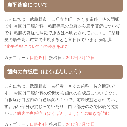
扁平苔癬について
こんにちは 武蔵野市 吉祥寺本町 さくま歯科 佐久間琢
です 今回は口腔外科・粘膜疾患の分野から扁平苔癬について
です 粘膜の炎症性病変で原因は不明とされています。 C型肝
炎の場合高い確立で出現するとも言われています 頬粘膜 …
“扁平苔癬について” の
続きを読む
カテゴリー：
口腔外科
投稿日：
2017年5月17日
歯肉の白板症（はくばんしょう）
こんにちは。武蔵野市 吉祥寺 さくま歯科 佐久間琢で
す。 今回は口腔外科の分野から歯肉の白板症についてです。
白板症は口腔内の白色病変の１つで、前癌状態とされていま
す。赤い部分が混じっていたり、白い部分のみで比較的境界
が …
“歯肉の白板症（はくばんしょう）” の
続きを読む
カテゴリー：
口腔外科
投稿日：
2017年5月15日