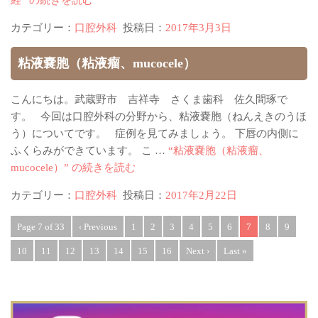
経” の
続きを読む
カテゴリー：
口腔外科
投稿日：
2017年3月3日
粘液嚢胞（粘液瘤、mucocele）
こんにちは。武蔵野市 吉祥寺 さくま歯科 佐久間琢で
す。 今回は口腔外科の分野から、粘液嚢胞（ねんえきのうほ
う）についてです。 症例を見てみましょう。 下唇の内側に
ふくらみができています。 こ …
“粘液嚢胞（粘液瘤、
mucocele）” の
続きを読む
カテゴリー：
口腔外科
投稿日：
2017年2月22日
Page 7 of 33
‹ Previous
1
2
3
4
5
6
7
8
9
10
11
12
13
14
15
16
Next ›
Last »