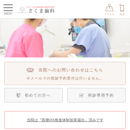
toggle
MENU
navigation
当院へのお問い合わせはこちら
※メールでの初診予約受付は行いません。
初めての方へ
再診専用予約
当院は『医療DX推進体制加算届出』済みです