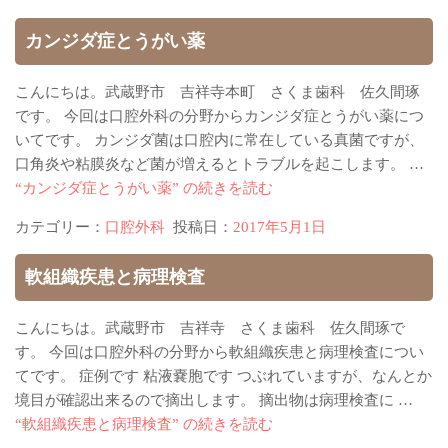
カンジダ症とうがい薬
こんにちは。武蔵野市 吉祥寺本町 さくま歯科 佐久間琢
です。 今回は口腔外科の分野からカンジダ症とうがい薬につ
いてです。 カンジダ菌は口腔内に常在している真菌ですが、
口角炎や粘膜炎など菌が増えるとトラブルを起こします。 …
“カンジダ症とうがい薬” の
続きを読む
カテゴリー：
口腔外科
投稿日：
2017年5月1日
軟組織疾患と病理検査
こんにちは。武蔵野市 吉祥寺 さくま歯科 佐久間琢で
す。 今回は口腔外科の分野から軟組織疾患と病理検査につい
てです。 症例です 粘液嚢胞です つぶれていますが、なんとか
境目が確認出来るので摘出します。 摘出物は病理検査に …
“軟組織疾患と病理検査” の
続きを読む