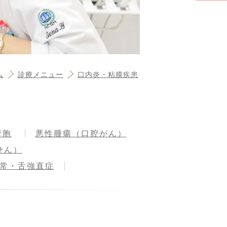
ム
診療メニュー
口内炎・粘膜疾患
嚢胞
悪性腫瘍（口腔がん）
せん）
常・舌強直症