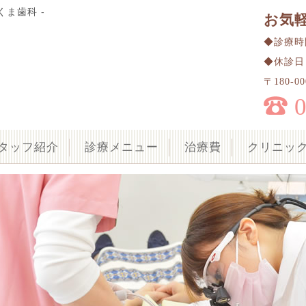
くま歯科 -
お気
◆診療時間 
◆休診日
〒180-
タッフ紹介
診療メニュー
治療費
クリニッ