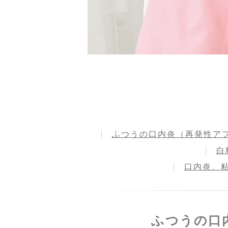
ふつうの口内炎（再発性ア
白
口内炎、
ふつうの口