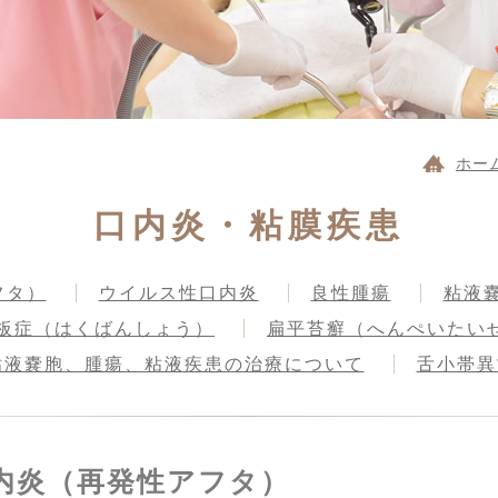
ホー
口内炎・粘膜疾患
フタ）
ウイルス性口内炎
良性腫瘍
粘液
板症（はくばんしょう）
扁平苔癬（へんぺいたい
粘液嚢胞、腫瘍、粘液疾患の治療について
舌小帯異
内炎（再発性アフタ）