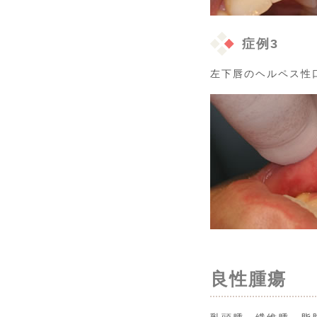
症例3
左下唇のヘルペス性
良性腫瘍