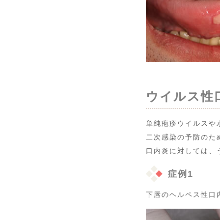
ウイルス性
単純疱疹ウイルスや
二次感染の予防のた
口内炎に対しては、
症例1
下唇のヘルペス性口