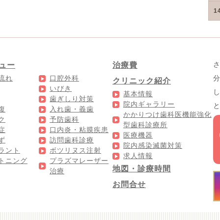
1
ュー
治療費
流れ
口腔外科
クリニック紹介
いびき
基本情報
歯ぎしり対策
院内ギャラリー
復
入れ歯・義歯
かかりつけ歯科医機能強化
ク
予防歯科
型歯科診療所
症
口内炎・粘膜疾患
医療機器
ず
訪問歯科診療
院内感染滅菌対策
ラント
ボツリヌス注射
求人情報
トニング
プラズマレーザー
地図・診療時間
治療
お問合せ