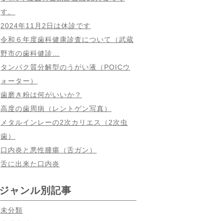
す。
2024年11月2日は休診です
令和６年度歯科健康診査について（武蔵
野市の歯科健診…
タンパク質分解型のうがい液（POICウ
ォーター）
歯磨き粉は何がいいか？
高度の歯周病（レントゲン写真）
メタルインレーの2次カリエス（2次虫
歯）
口内炎と悪性腫瘍（舌ガン）
舌に出来た口内炎
ジャンル別記事
未分類