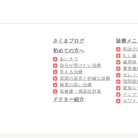
さくまブログ
診療メニ
初診の
初めての方へ
むし歯
あいさつ
歯周病
自分が受けたい治療
審美修
見える治療
セレッ
原因の追究と的確な診断
顎関節
精度の高い治療
親知ら
低被爆・感染症対策
インプ
ドクター紹介
ホワイ