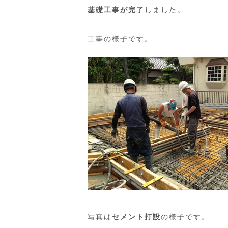
基礎工事が完了
しました。
工事の様子です。
写真は
セメント打設
の様子です。