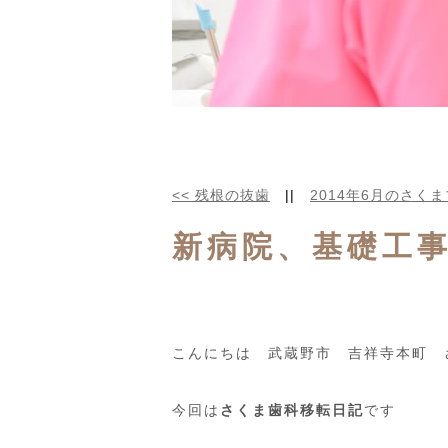
<<
残根の抜歯
||
2014年6月のさく
新病院、基礎工
こんにちは 武蔵野市 吉祥寺本町 
今回は
さくま歯科移転日記
です