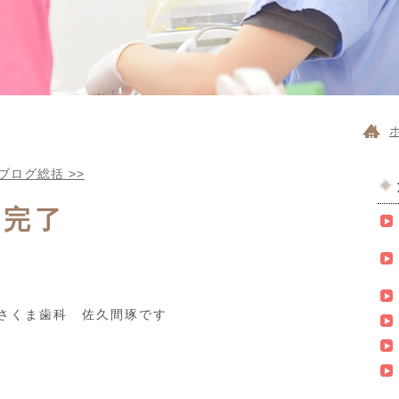
まブログ総括
>>
事完了
さくま歯科 佐久間琢です