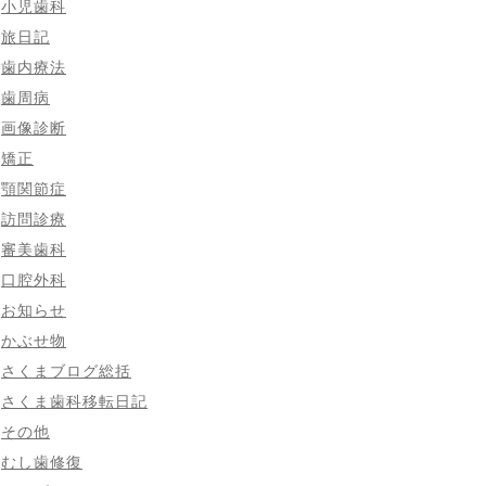
小児歯科
旅日記
歯内療法
歯周病
画像診断
矯正
顎関節症
訪問診療
審美歯科
口腔外科
お知らせ
かぶせ物
さくまブログ総括
さくま歯科移転日記
その他
むし歯修復