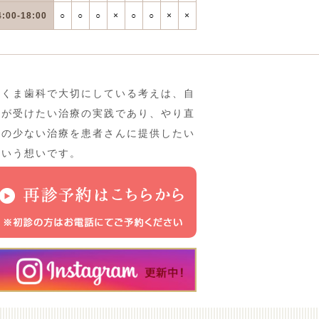
4:00-18:00
○
○
○
×
○
○
×
×
さくま歯科で大切にしている考えは、自
分が受けたい治療の実践であり、やり直
しの少ない治療を患者さんに提供したい
という想いです。