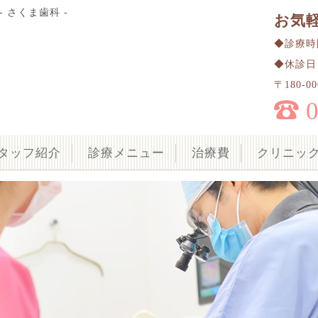
 さくま歯科 -
お気
◆診療時間 
◆休診日
〒180-
タッフ紹介
診療メニュー
治療費
クリニッ