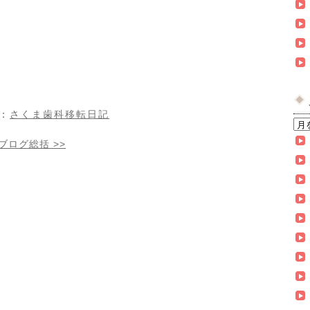
：
さくま歯科移転日記
まブログ総括
>>