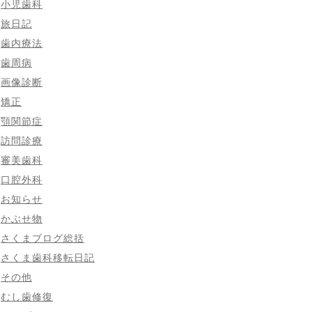
小児歯科
旅日記
歯内療法
歯周病
画像診断
矯正
顎関節症
訪問診療
審美歯科
口腔外科
お知らせ
かぶせ物
さくまブログ総括
さくま歯科移転日記
その他
むし歯修復