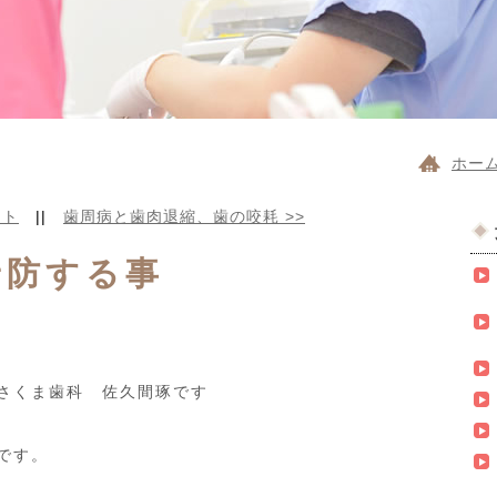
ホー
ント
||
歯周病と歯肉退縮、歯の咬耗
>>
予防する事
さくま歯科 佐久間琢です
です。