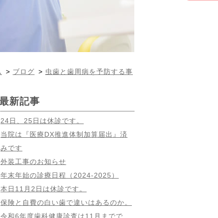
ム
>
ブログ
>
虫歯と歯周病を予防する事
最新記事
24日、25日は休診です。
当院は『医療DX推進体制加算届出』済
みです
外装工事のお知らせ
年末年始の診療日程（2024-2025）
本日11月2日は休診です。
保険と自費の白い歯で違いはあるのか。
令和6年度歯科健康診査は11月までで