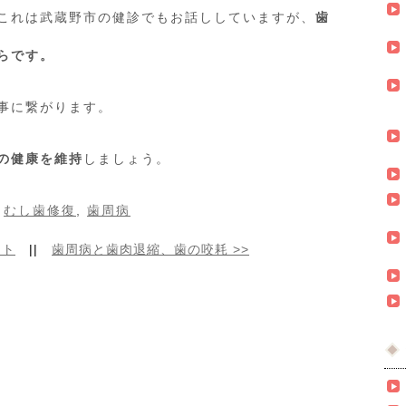
これは武蔵野市の健診でもお話ししていますが、
歯
らです。
事に繋がります。
の健康を維持
しましょう。
：
むし歯修復
,
歯周病
ント
||
歯周病と歯肉退縮、歯の咬耗
>>