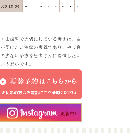
4:00-18:00
○
○
○
×
○
○
×
×
さくま歯科で大切にしている考えは、自
分が受けたい治療の実践であり、やり直
しの少ない治療を患者さんに提供したい
という想いです。