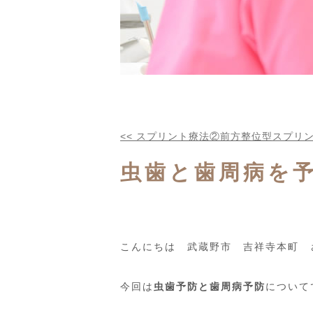
<<
スプリント療法②前方整位型スプリ
虫歯と歯周病を
こんにちは 武蔵野市 吉祥寺本町 
今回は
虫歯予防と歯周病予防
について