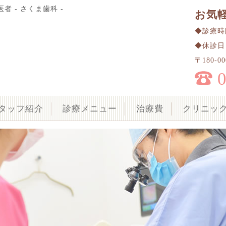
者 - さくま歯科 -
お気
◆診療時間 
◆休診日
〒180-
タッフ紹介
診療メニュー
治療費
クリニッ