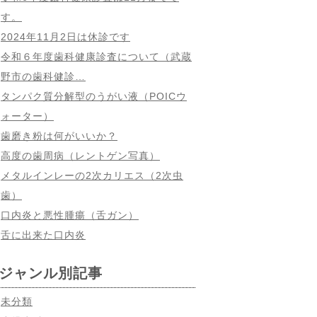
す。
2024年11月2日は休診です
令和６年度歯科健康診査について（武蔵
野市の歯科健診…
タンパク質分解型のうがい液（POICウ
ォーター）
歯磨き粉は何がいいか？
高度の歯周病（レントゲン写真）
メタルインレーの2次カリエス（2次虫
歯）
口内炎と悪性腫瘍（舌ガン）
舌に出来た口内炎
ジャンル別記事
未分類