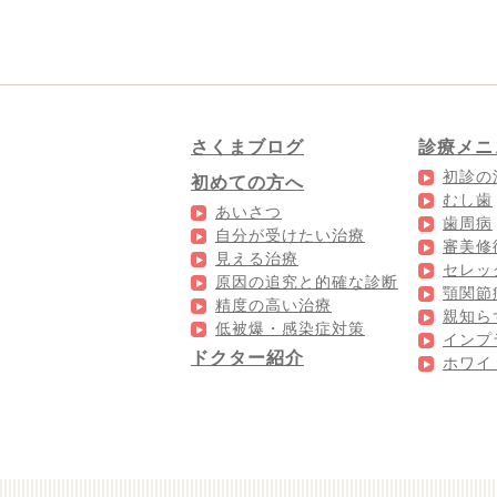
さくまブログ
診療メニ
初診の
初めての方へ
むし歯
あいさつ
歯周病
自分が受けたい治療
審美修
見える治療
セレッ
原因の追究と的確な診断
顎関節
精度の高い治療
親知ら
低被爆・感染症対策
インプ
ドクター紹介
ホワイ