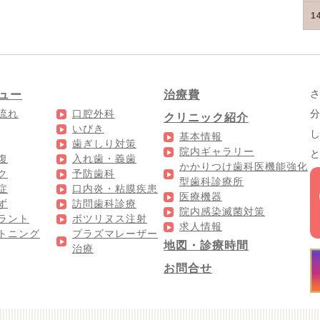
1
ュー
治療費
流れ
口腔外科
クリニック紹介
いびき
基本情報
歯ぎしり対策
院内ギャラリー
復
入れ歯・義歯
かかりつけ歯科医機能強化
ク
予防歯科
型歯科診療所
症
口内炎・粘膜疾患
医療機器
ず
訪問歯科診療
院内感染滅菌対策
ラント
ボツリヌス注射
求人情報
トニング
プラズマレーザー
地図・診療時間
治療
お問合せ