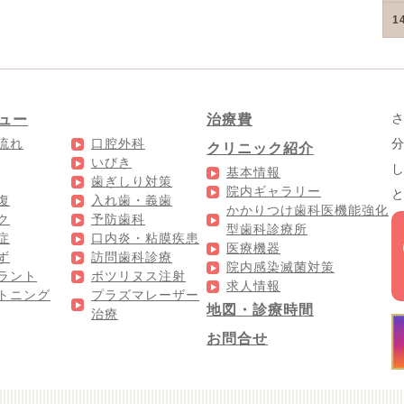
1
ュー
治療費
流れ
口腔外科
クリニック紹介
いびき
基本情報
歯ぎしり対策
院内ギャラリー
復
入れ歯・義歯
かかりつけ歯科医機能強化
ク
予防歯科
型歯科診療所
症
口内炎・粘膜疾患
医療機器
ず
訪問歯科診療
院内感染滅菌対策
ラント
ボツリヌス注射
求人情報
トニング
プラズマレーザー
地図・診療時間
治療
お問合せ