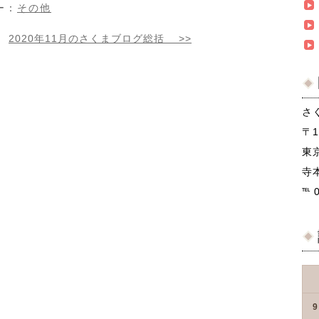
ー：
その他
|
2020年11月のさくまブログ総括
>>
さ
〒1
東
寺本
℡ 
9