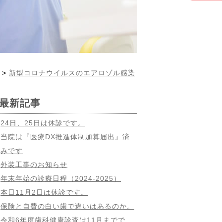
>
新型コロナウイルスのエアロゾル感染
最新記事
24日、25日は休診です。
当院は『医療DX推進体制加算届出』済
みです
外装工事のお知らせ
年末年始の診療日程（2024-2025）
本日11月2日は休診です。
保険と自費の白い歯で違いはあるのか。
令和6年度歯科健康診査は11月までで