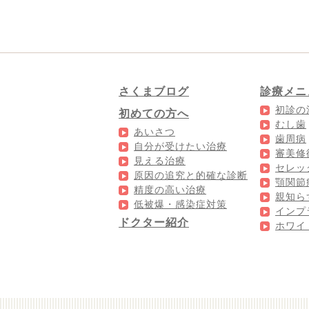
さくまブログ
診療メニ
初診の
初めての方へ
むし歯
あいさつ
歯周病
自分が受けたい治療
審美修
見える治療
セレッ
原因の追究と的確な診断
顎関節
精度の高い治療
親知ら
低被爆・感染症対策
インプ
ドクター紹介
ホワイ