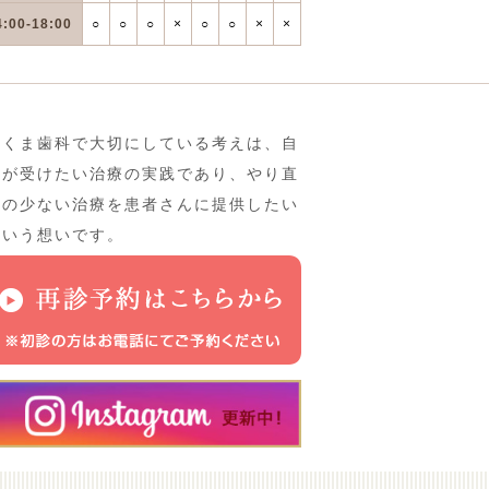
4:00-18:00
○
○
○
×
○
○
×
×
さくま歯科で大切にしている考えは、自
分が受けたい治療の実践であり、やり直
しの少ない治療を患者さんに提供したい
という想いです。