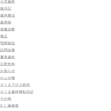
小児歯科
旅日記
歯内療法
歯周病
画像診断
矯正
顎関節症
訪問診療
審美歯科
口腔外科
お知らせ
かぶせ物
さくまブログ総括
さくま歯科移転日記
その他
むし歯修復