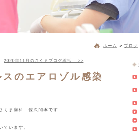
ホーム
>
ブログ
|
2020年11月のさくまブログ総括
>>
ルスのエアロゾル感染
さくま歯科 佐久間琢です
いています。