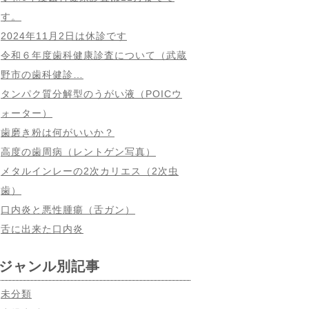
す。
2024年11月2日は休診です
令和６年度歯科健康診査について（武蔵
野市の歯科健診…
タンパク質分解型のうがい液（POICウ
ォーター）
歯磨き粉は何がいいか？
高度の歯周病（レントゲン写真）
メタルインレーの2次カリエス（2次虫
歯）
口内炎と悪性腫瘍（舌ガン）
舌に出来た口内炎
ジャンル別記事
未分類