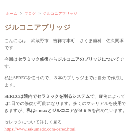
>
>
ホーム
ブログ
ジルコニアブリッジ
ジルコニアブリッジ
こんにちは 武蔵野市 吉祥寺本町 さくま歯科 佐久間琢
です
今回は
セラミック修復
から
ジルコニアのブリッジについて
で
す。
私はSERECを使うので、３本のブリッジまでは自分で作成し
ます。
SERECは院内でセラミックを削るシステムで
、症例によって
は1日での修復が可能になります。多くのマテリアルを使用で
きますが、
私はe-maxとジルコニアが９９％
を占めています。
セレックについて詳しく見る
https://www.sakumadc.com/cerec.html