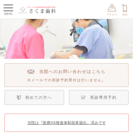
toggle
MENU
navigation
当院へのお問い合わせはこちら
※メールでの初診予約受付は行いません。
初めての方へ
再診専用予約
当院は『医療DX推進体制加算届出』済みです