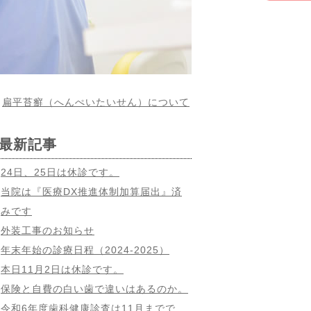
>
扁平苔癬（へんぺいたいせん）について
最新記事
24日、25日は休診です。
当院は『医療DX推進体制加算届出』済
みです
外装工事のお知らせ
年末年始の診療日程（2024-2025）
本日11月2日は休診です。
保険と自費の白い歯で違いはあるのか。
令和6年度歯科健康診査は11月までで