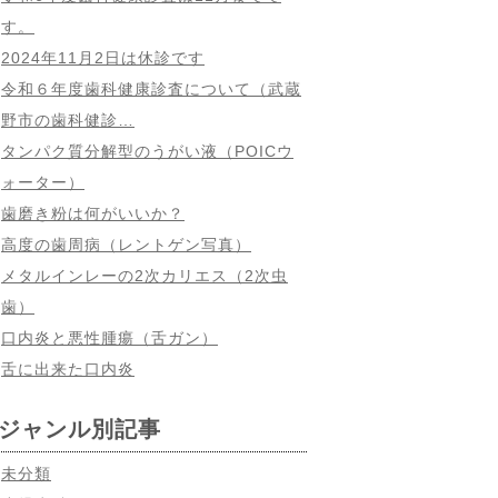
す。
2024年11月2日は休診です
令和６年度歯科健康診査について（武蔵
野市の歯科健診…
タンパク質分解型のうがい液（POICウ
ォーター）
歯磨き粉は何がいいか？
高度の歯周病（レントゲン写真）
メタルインレーの2次カリエス（2次虫
歯）
口内炎と悪性腫瘍（舌ガン）
舌に出来た口内炎
ジャンル別記事
未分類