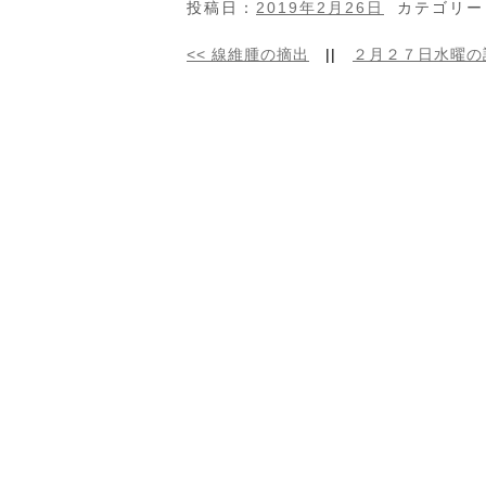
投稿日：
2019年2月26日
カテゴリー
<<
線維腫の摘出
||
２月２７日水曜の