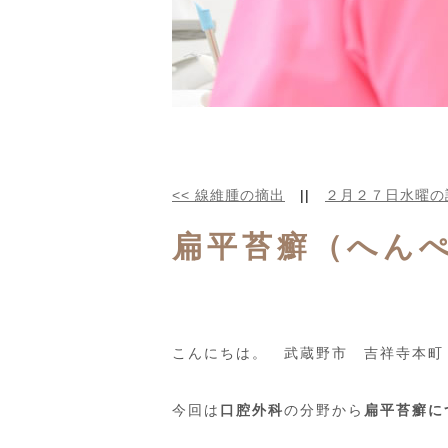
<<
線維腫の摘出
||
２月２７日水曜の
扁平苔癬（へん
こんにちは。 武蔵野市 吉祥寺本町
今回は
口腔外科
の分野から
扁平苔癬に