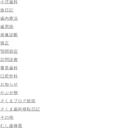
小児歯科
旅日記
歯内療法
歯周病
画像診断
矯正
顎関節症
訪問診療
審美歯科
口腔外科
お知らせ
かぶせ物
さくまブログ総括
さくま歯科移転日記
その他
むし歯修復