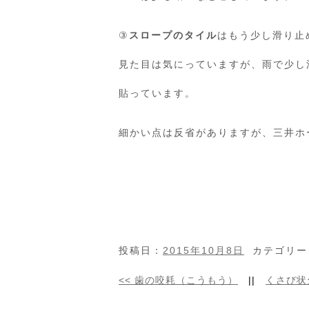
③
スロープのタイル
はもう少し滑り止
見た目は気にっていますが、雨で少し
貼っています。
細かい点は反省がありますが、三井ホ
投稿日：
2015年10月8日
カテゴリー
<<
歯の咬耗（こうもう）
||
くさび状