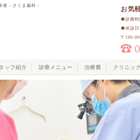
者 - さくま歯科 -
お気
◆診療時間 
◆休診日
〒180-
タッフ紹介
診療メニュー
治療費
クリニッ