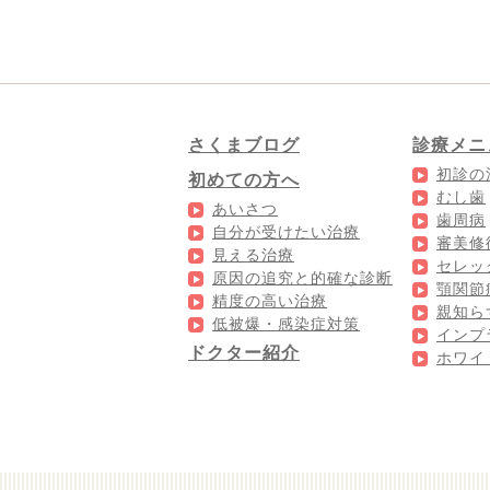
さくまブログ
診療メニ
初診の
初めての方へ
むし歯
あいさつ
歯周病
自分が受けたい治療
審美修
見える治療
セレッ
原因の追究と的確な診断
顎関節
精度の高い治療
親知ら
低被爆・感染症対策
インプ
ドクター紹介
ホワイ