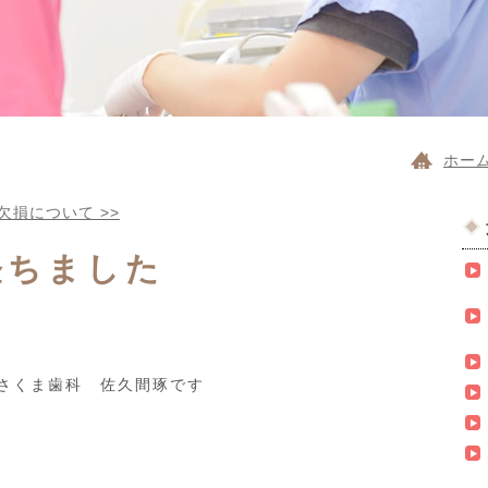
ホー
欠損について
>>
経ちました
さくま歯科 佐久間琢です