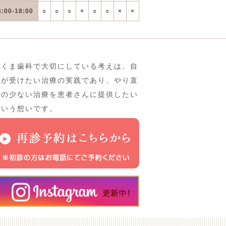
4:00-18:00
○
○
○
×
○
○
×
×
さくま歯科で大切にしている考えは、自
分が受けたい治療の実践であり、やり直
しの少ない治療を患者さんに提供したい
という想いです。