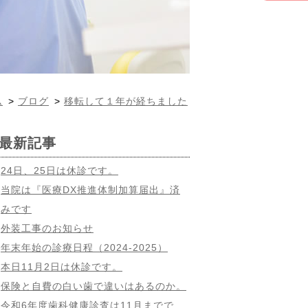
ム
>
ブログ
>
移転して１年が経ちました
最新記事
24日、25日は休診です。
当院は『医療DX推進体制加算届出』済
みです
外装工事のお知らせ
年末年始の診療日程（2024-2025）
本日11月2日は休診です。
保険と自費の白い歯で違いはあるのか。
令和6年度歯科健康診査は11月までで