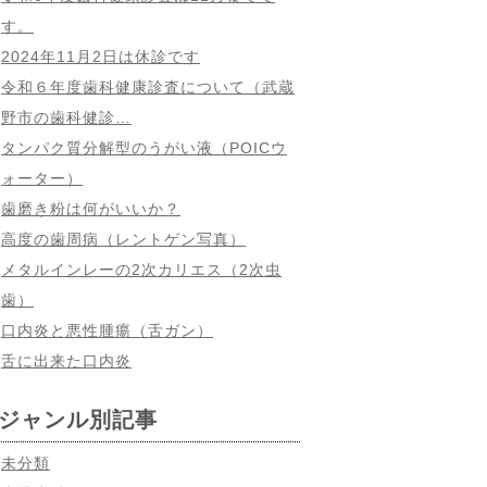
す。
2024年11月2日は休診です
令和６年度歯科健康診査について（武蔵
野市の歯科健診…
タンパク質分解型のうがい液（POICウ
ォーター）
歯磨き粉は何がいいか？
高度の歯周病（レントゲン写真）
メタルインレーの2次カリエス（2次虫
歯）
口内炎と悪性腫瘍（舌ガン）
舌に出来た口内炎
ジャンル別記事
未分類