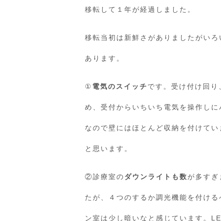
移転して１年が経過しました。
移転当初は新鮮さがありましたがいろ
あります。
①
電気のスイッチ
です。受け付け回り
め、受付からいちいち電気を操作しに
なので壁にはほとんど収納を付けてい
と思います。
②診療室の
ダウンライトも数
が多すぎ
たが、４つのするか調光機能を付ける
ン室は少し暗いなと感じています。L