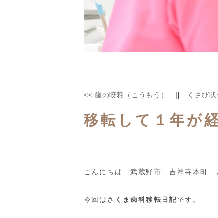
<<
歯の咬耗（こうもう）
||
くさび状
移転して１年が
こんにちは 武蔵野市 吉祥寺本町 
今回は
さくま歯科移転日記
です。