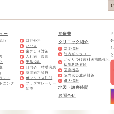
1
ュー
治療費
流れ
口腔外科
クリニック紹介
いびき
基本情報
歯ぎしり対策
院内ギャラリー
復
入れ歯・義歯
かかりつけ歯科医機能強化
ク
予防歯科
型歯科診療所
症
口内炎・粘膜疾患
医療機器
ず
訪問歯科診療
院内感染滅菌対策
ラント
ボツリヌス注射
求人情報
トニング
プラズマレーザー
地図・診療時間
治療
お問合せ