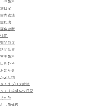
小児歯科
旅日記
歯内療法
歯周病
画像診断
矯正
顎関節症
訪問診療
審美歯科
口腔外科
お知らせ
かぶせ物
さくまブログ総括
さくま歯科移転日記
その他
むし歯修復